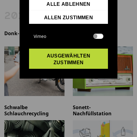
ALLE ABLEHNEN
2019
ALLEN ZUSTIMMEN
Donk-EE
Original-
Vimeo
Röhrenradio mit
Upgrade
AUSGEWÄHLTEN
ZUSTIMMEN
Schwalbe
Sonett-
Schlauchrecycling
Nachfüllstation