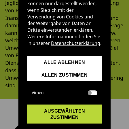
Jegliche Herstellung, Nutzung und Entsorgung
können nur dargestellt werden,
wenn Sie sich mit der
von Produkten geht unweigerlich mit einer
Verwendung von Cookies und
Inanspruchnahme natürlicher Ressourcen und
der Weitergabe von Daten an
damit mit Umweltbelastungen einher. Die Frage
Dritte einverstanden erklären.
kann somit nur lauten: Welche Produkte bzw.
Weitere Informationen finden Sie
welche Produktgestaltung geht mit geringeren
in unserer
Datenschutzerklärung
.
Umweltbelastungen einher? Ein wichtiges Ziel
von Ecodesign ist es, Produkte,
Dienstleistungen und Systeme so zu gestalten,
ALLE ABLEHNEN
dass ihre negativen Auswirkungen auf die
ALLEN ZUSTIMMEN
Umwelt in allen Lebensphasen möglichst gering
sind.
Vimeo
AUSGEWÄHLTEN
ZUSTIMMEN