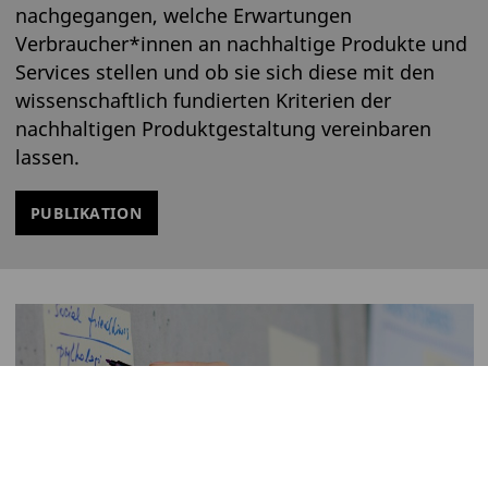
nachgegangen, welche Erwartungen
Verbraucher*innen an nachhaltige Produkte und
Services stellen und ob sie sich diese mit den
wissenschaftlich fundierten Kriterien der
nachhaltigen Produktgestaltung vereinbaren
lassen.
PUBLIKATION