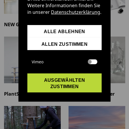
Weitere Informationen finden Sie
in unserer
Datenschutzerklärung
.
NEW GRID
nkm-
Mehrwegsystem
ALLE ABLEHNEN
ALLEN ZUSTIMMEN
Vimeo
AUSGEWÄHLTEN
ZUSTIMMEN
PlantScrew
Plusenergiequartier
aus Holzmodulen