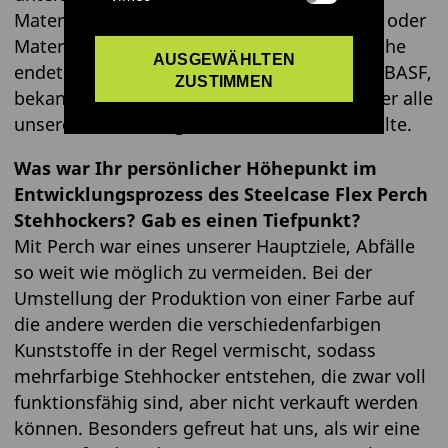
Materialien, darunter biobasierte Rohstoffe oder
Materialien aus Meeresabfällen. Unsere Suche
AUSGEWÄHLTEN
endete, als wir den neuartigen Prozess von BASF,
ZUSTIMMEN
bekannt als ‘ChemCycling™’, entdeckten, der alle
unsere Anforderungen auf neue Weise erfüllte.
Was war Ihr persönlicher Höhepunkt im
Entwicklungsprozess des Steelcase Flex Perch
Stehhockers? Gab es einen Tiefpunkt?
Mit Perch war eines unserer Hauptziele, Abfälle
so weit wie möglich zu vermeiden. Bei der
Umstellung der Produktion von einer Farbe auf
die andere werden die verschiedenfarbigen
Kunststoffe in der Regel vermischt, sodass
mehrfarbige Stehhocker entstehen, die zwar voll
funktionsfähig sind, aber nicht verkauft werden
können. Besonders gefreut hat uns, als wir eine