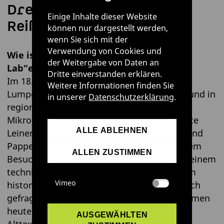
Drei Fragen an Sophia
Einige Inhalte dieser Website
Reißenweber
können nur dargestellt werden,
wenn Sie sich mit der
Verwendung von Cookies und
Wie ist die Idee zu „Break-up
der Weitergabe von Daten an
Lab“entstanden?
Dritte einverstanden erklären.
Im 18. Jahrhundert sammelten
Weitere Informationen finden Sie
Lumpensammler*innen unsere Altkleider, und in
in unserer
Datenschutzerklärung
.
regionalen Papiermühlen halfen
Mikroorganismen im Faulebecken dabei, alte
ALLE ABLEHNEN
Leinen zu zerfasern, sodass daraus Papier und
Pappe hergestellt werden konnten. Bei einem
ALLEN ZUSTIMMEN
Besuch der Papiermühle in Niederzwönitz, einem
technischen Museum, wurde ich von diesem
Vimeo
historischen Prozess inspiriert. Ich habe mich
gefragt: Welche Rolle können Mikroorganismen
heute spielen, um lokale Kreisläufe von
AUSGEWÄHLTEN
Alttextilien zu schließen?