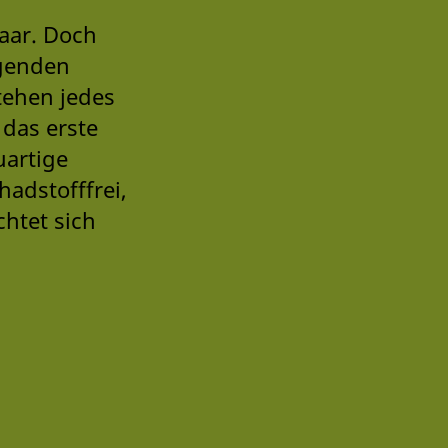
aar. Doch
egenden
tehen jedes
 das erste
uartige
hadstofffrei,
htet sich