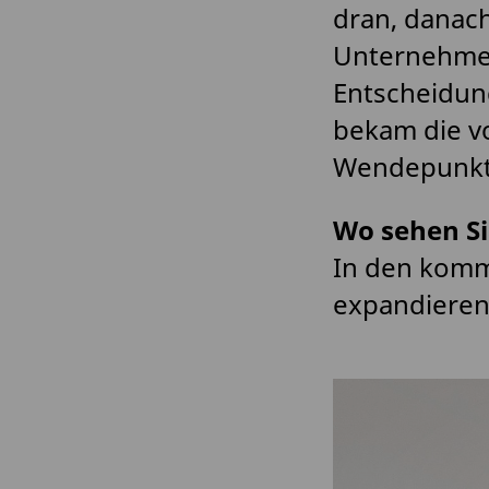
dran, danach
Unternehmen 
Entscheidung
bekam die v
Wendepunkt
Wo sehen Si
In den komm
expandieren 