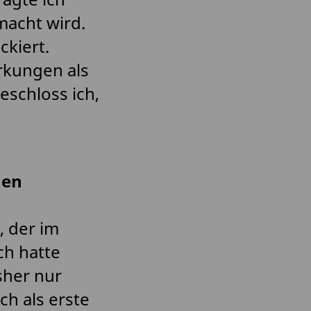
macht wird.
ckiert.
rkungen als
eschloss ich,
nen
, der im
ch hatte
sher nur
ch als erste