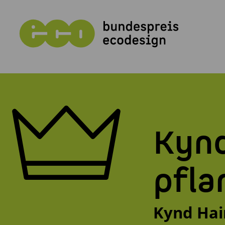
Kynd
pfla
Kynd Ha