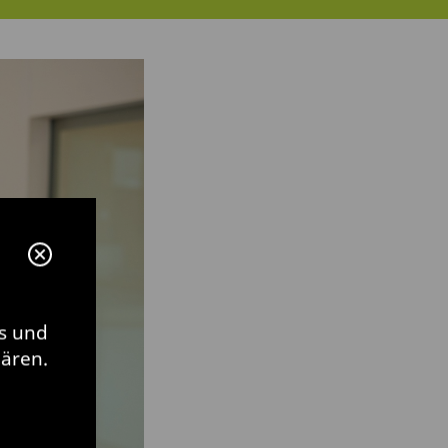
s und
lären.