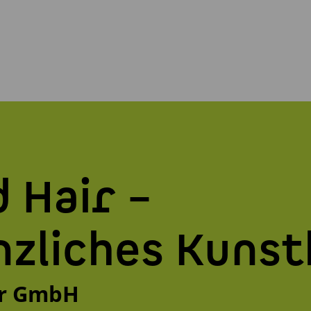
 Hair –
nzliches Kuns
ir GmbH