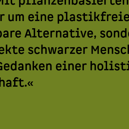
 Mit pflanzenbasierte
r um eine plastikfrei
re Alternative, sond
ekte schwarzer Mensc
Gedanken einer holist
haft.«