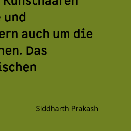
n Kunsthaaren
e und
ern auch um die
hen. Das
ischen
Siddharth Prakash