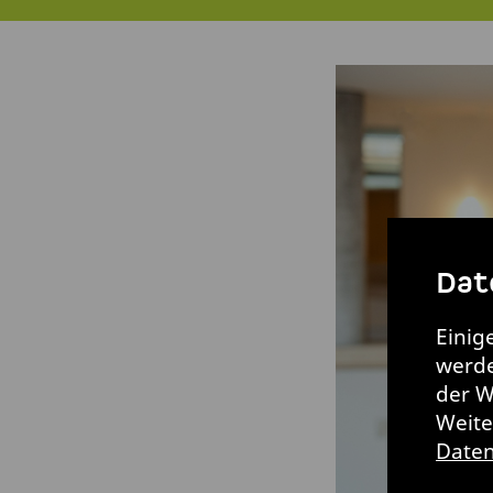
Dat
Einig
werde
der W
Weite
Daten