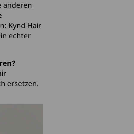
le anderen
e
n: Kynd Hair
in echter
hren?
ir
ch ersetzen.