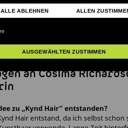
ALLE ABLEHNEN
ALLEN ZUSTIMME
eo
hardson
AUSGEWÄHLTEN ZUSTIMMEN
agen an Cosima Richards
rin
 Idee zu „Kynd Hair“ entstanden?
Kynd Hair entstand, da ich selbst schon
Kunsthaar verwende. Lange Zeit hinterf