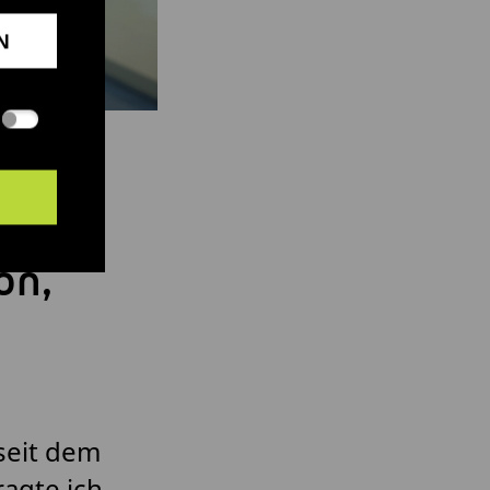
N
on,
 seit dem
ragte ich