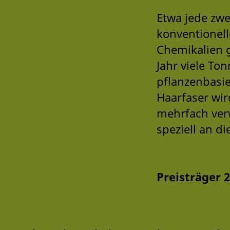
Etwa jede zwe
konventionell
Chemikalien g
Jahr viele To
pflanzenbasie
Haarfaser wird
mehrfach ver
speziell an d
Preisträger 