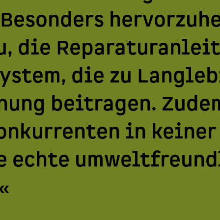
 Besonders hervorzuhe
, die Reparaturanlei
stem, die zu Langleb
ung beitragen. Zudem
onkurrenten in keiner
ne echte umweltfreund
«