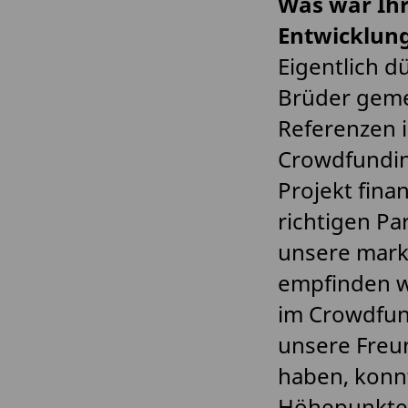
Was war Ihr
Entwicklung
Eigentlich d
Brüder geme
Referenzen 
Crowdfundin
Projekt finan
richtigen Pa
unsere mark
empfinden w
im Crowdfun
unsere Freu
haben, konnt
Höhepunkte 