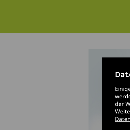
Dat
Einig
werde
der W
Weite
Daten