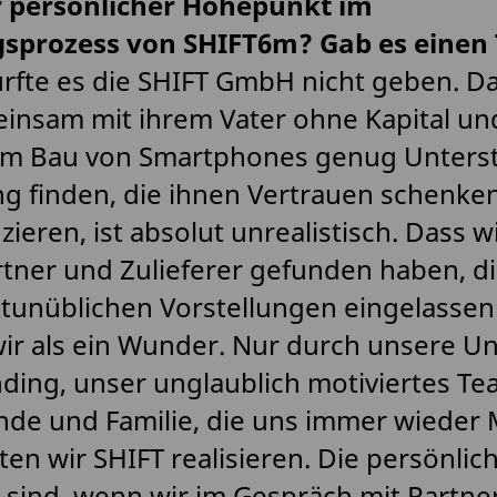
 persönlicher Höhepunkt im
sprozess von SHIFT6m? Gab es einen 
ürfte es die SHIFT GmbH nicht geben. D
insam mit ihrem Vater ohne Kapital un
im Bau von Smartphones genug Unterst
g finden, die ihnen Vertrauen schenke
zieren, ist absolut unrealistisch. Dass wi
rtner und Zulieferer gefunden haben, di
tunüblichen Vorstellungen eingelassen
ir als ein Wunder. Nur durch unsere Un
ding, unser unglaublich motiviertes T
nde und Familie, die uns immer wieder
en wir SHIFT realisieren. Die persönlic
sind, wenn wir im Gespräch mit Partne