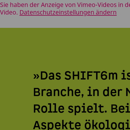
Sie haben der Anzeige von Vimeo-Videos in d
Video.
Datenschutzeinstellungen ändern
»Das SHIFT6m is
Branche, in der
Rolle spielt. B
Aspekte ökolog