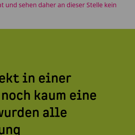
 und sehen daher an dieser Stelle kein
kt in einer
r noch kaum eine
wurden alle
tung