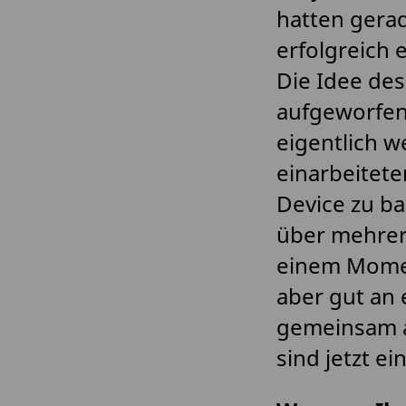
hatten gera
erfolgreich
Die Idee des
aufgeworfen:
eigentlich w
einarbeitete
Device zu ba
über mehrere
einem Momen
aber gut an
gemeinsam a
sind jetzt e