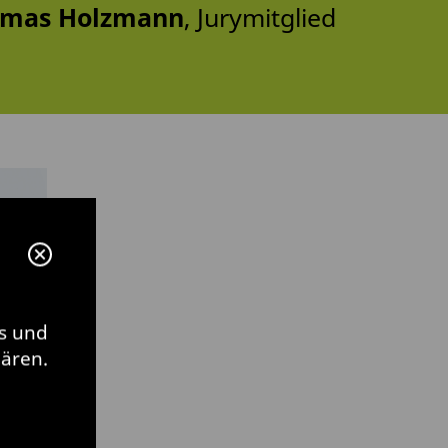
omas Holzmann
, Jurymitglied
s und
lären.