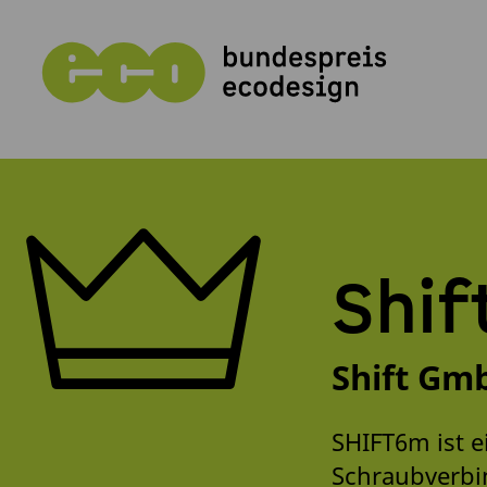
Shi
Shift Gm
SHIFT6m ist 
Schraubverbi