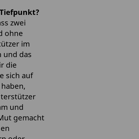
Tiefpunkt?
ass zwei
d ohne
ützer im
n und das
r die
e sich auf
 haben,
terstützer
eam und
 Mut gemacht
hen
rn oder