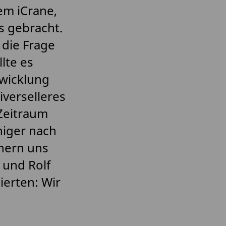
em iCrane,
s gebracht.
 die Frage
lte es
twicklung
iverselleres
 Zeitraum
niger nach
nern uns
 und Rolf
erten: Wir