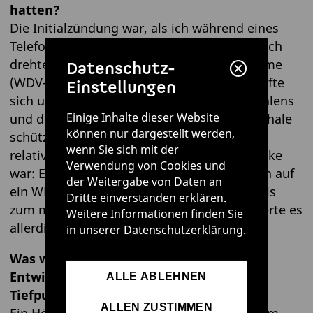
hatten?
Die Initialzündung war, als ich während eines
Telefonats eine Orange schälte. Das Gespräch
drehte sich um Wärmedämmverbundsysteme
Datenschutz-
(WDV-Systeme), und dieses Thema verknüpfte
Einstellungen
sich unwillkürlich mit der Aktivität des Schälens
Einige Inhalte dieser Website
und der plötzlich aufblitzenden Idee: Die Schale
können nur dargestellt werden,
schützt, hält immer und lässt sich dennoch
wenn Sie sich mit der
relativ leicht abtrennen. Der nächste Gedanke
Verwendung von Cookies und
war: Ein solches Abschälen können wir auch auf
der Weitergabe von Daten an
ein WDV-System anwenden. Von der Idee bis
Dritte einverstanden erklären.
zum marktreifen, patentierten System dauerte es
Weitere Informationen finden Sie
allerdings noch mehrere Jahre.
in unserer
Datenschutzerklärung
.
Was war Ihr persönlicher Höhepunkt im
Entwicklungsprozess? Gab es einen
ALLE ABLEHNEN
Tiefpunkt?
ALLEN ZUSTIMMEN
Ein Höhepunkt war sicher, als wir das System